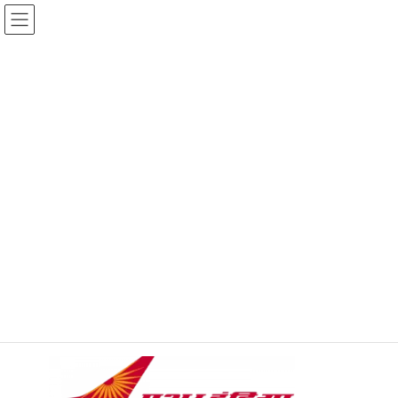
コ
ナ
ン
ビ
テ
ゲ
ン
ー
ツ
シ
へ
ョ
OVERSEAS AIR TICKET (海外
ス
ン
キ
に
航空券)
ッ
移
プ
動
DIRECT AND TRANSITS FLIGHTS
FOR INDIA