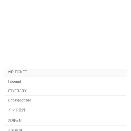
CATHAY PACIFIC 26th August
AIR TICKET
onwards
2023年8月21日
カテゴリー
AIR INDIA
AIR TICKET
Inbound
ITINERARY
Uncategorized
インド旅行
お知らせ
会社案内