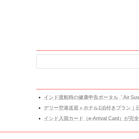
検索
検
索:
最近の投稿
インド渡航時の健康申告ポータル「Air Suv
デリー空港送迎＋ホテル1泊付きプラン｜
インド入国カード（e-Arrival Card）