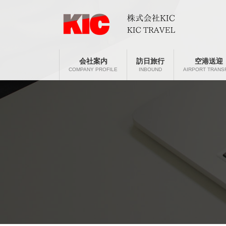
コ
ナ
ン
ビ
テ
ゲ
ン
ー
ツ
シ
へ
ョ
会社案内
訪日旅行
空港送迎
ス
ン
COMPANY PROFILE
INBOUND
AIRPORT TRANS
キ
に
ッ
移
プ
動