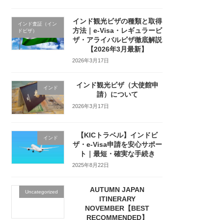
インド観光ビザの種類と取得
インド査証（イン
方法｜e-Visa・レギュラービ
ドビザ）
ザ・アライバルビザ徹底解説
【2026年3月最新】
2026年3月17日
インド観光ビザ（大使館申
インド
請）について
2026年3月17日
【KICトラベル】インドビ
インド
ザ・e-Visa申請を安心サポー
ト｜最短・確実な手続き
2025年8月22日
AUTUMN JAPAN
Uncategorized
ITINERARY
NOVEMBER【BEST
RECOMMENDED】